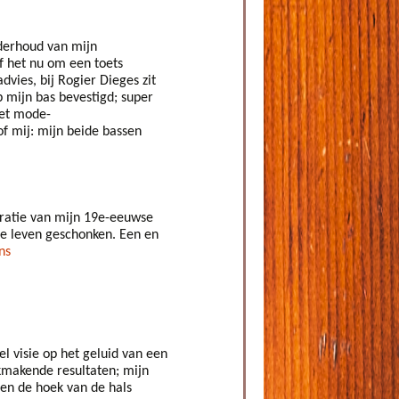
nderhoud van mijn
f het nu om een toets
vies, bij Rogier Dieges zit
op mijn bas bevestigd; super
het mode-
f mij: mijn beide bassen
uratie van mijn 19e-eeuwse
de leven geschonken. Een en
ns
 visie op het geluid van een
akmakende resultaten; mijn
een de hoek van de hals