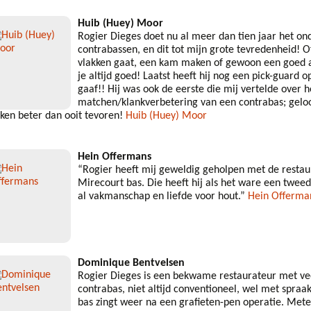
Huib (Huey) Moor
Rogier Dieges doet nu al meer dan tien jaar het o
contrabassen, en dit tot mijn grote tevredenheid! O
vlakken gaat, een kam maken of gewoon een goed ad
je altijd goed! Laatst heeft hij nog een pick-guard 
gaaf!! Hij was ook de eerste die mij vertelde over 
matchen/klankverbetering van een contrabas; geloo
nken beter dan ooit tevoren!
Huib (Huey) Moor
Hein Offermans
“Rogier heeft mij geweldig geholpen met de resta
Mirecourt bas. Die heeft hij als het ware een twee
al vakmanschap en liefde voor hout.”
Hein Offerma
Dominique Bentvelsen
Rogier Dieges is een bekwame restaurateur met veel
contrabas, niet altijd conventioneel, wel met spra
bas zingt weer na een grafieten-pen operatie. Met