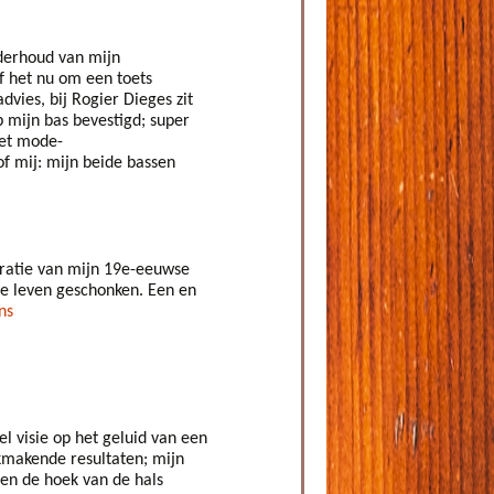
nderhoud van mijn
f het nu om een toets
vies, bij Rogier Dieges zit
op mijn bas bevestigd; super
het mode-
f mij: mijn beide bassen
uratie van mijn 19e-eeuwse
de leven geschonken. Een en
ns
 visie op het geluid van een
akmakende resultaten; mijn
een de hoek van de hals