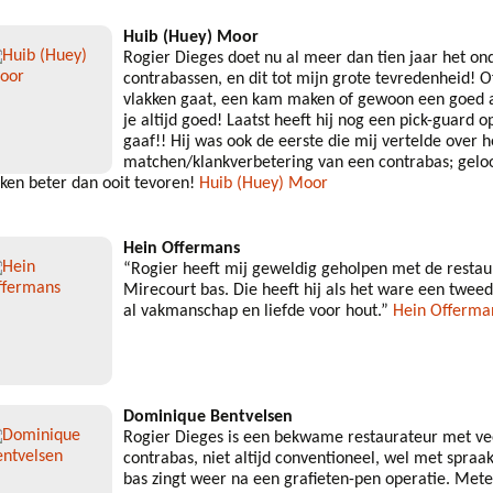
Huib (Huey) Moor
Rogier Dieges doet nu al meer dan tien jaar het o
contrabassen, en dit tot mijn grote tevredenheid! O
vlakken gaat, een kam maken of gewoon een goed ad
je altijd goed! Laatst heeft hij nog een pick-guard 
gaaf!! Hij was ook de eerste die mij vertelde over 
matchen/klankverbetering van een contrabas; geloo
nken beter dan ooit tevoren!
Huib (Huey) Moor
Hein Offermans
“Rogier heeft mij geweldig geholpen met de resta
Mirecourt bas. Die heeft hij als het ware een twee
al vakmanschap en liefde voor hout.”
Hein Offerma
Dominique Bentvelsen
Rogier Dieges is een bekwame restaurateur met veel
contrabas, niet altijd conventioneel, wel met spra
bas zingt weer na een grafieten-pen operatie. Met