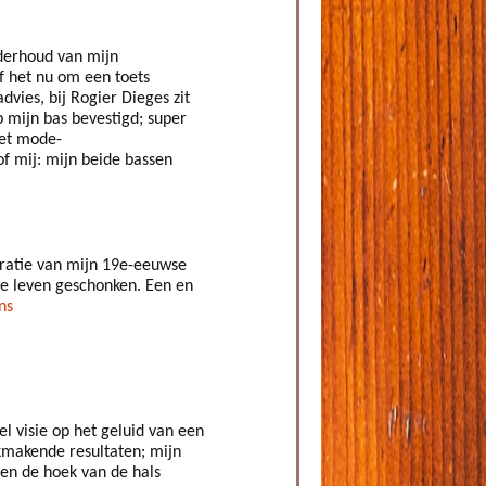
nderhoud van mijn
f het nu om een toets
vies, bij Rogier Dieges zit
op mijn bas bevestigd; super
het mode-
f mij: mijn beide bassen
uratie van mijn 19e-eeuwse
de leven geschonken. Een en
ns
 visie op het geluid van een
akmakende resultaten; mijn
een de hoek van de hals