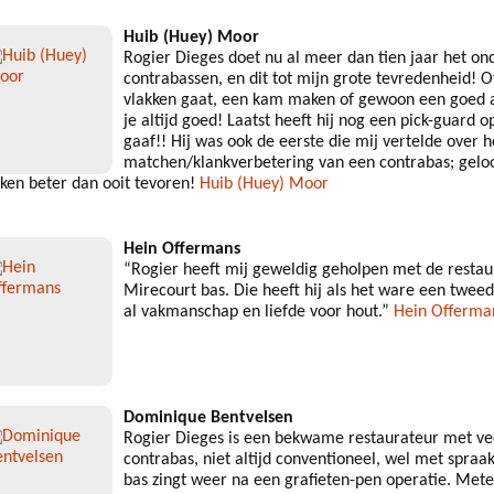
Huib (Huey) Moor
Rogier Dieges doet nu al meer dan tien jaar het o
contrabassen, en dit tot mijn grote tevredenheid! O
vlakken gaat, een kam maken of gewoon een goed ad
je altijd goed! Laatst heeft hij nog een pick-guard 
gaaf!! Hij was ook de eerste die mij vertelde over 
matchen/klankverbetering van een contrabas; geloo
nken beter dan ooit tevoren!
Huib (Huey) Moor
Hein Offermans
“Rogier heeft mij geweldig geholpen met de resta
Mirecourt bas. Die heeft hij als het ware een twee
al vakmanschap en liefde voor hout.”
Hein Offerma
Dominique Bentvelsen
Rogier Dieges is een bekwame restaurateur met veel
contrabas, niet altijd conventioneel, wel met spra
bas zingt weer na een grafieten-pen operatie. Met