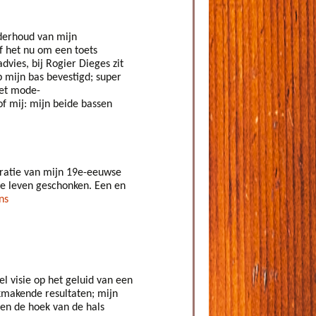
nderhoud van mijn
f het nu om een toets
vies, bij Rogier Dieges zit
op mijn bas bevestigd; super
het mode-
f mij: mijn beide bassen
uratie van mijn 19e-eeuwse
de leven geschonken. Een en
ns
 visie op het geluid van een
akmakende resultaten; mijn
een de hoek van de hals