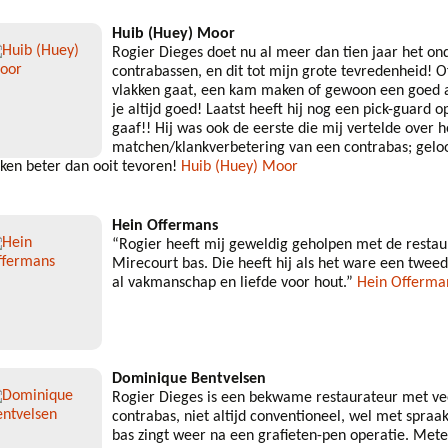
Huib (Huey) Moor
Rogier Dieges doet nu al meer dan tien jaar het o
contrabassen, en dit tot mijn grote tevredenheid! O
vlakken gaat, een kam maken of gewoon een goed ad
je altijd goed! Laatst heeft hij nog een pick-guard 
gaaf!! Hij was ook de eerste die mij vertelde over 
matchen/klankverbetering van een contrabas; geloo
nken beter dan ooit tevoren!
Huib (Huey) Moor
Hein Offermans
“Rogier heeft mij geweldig geholpen met de resta
Mirecourt bas. Die heeft hij als het ware een twee
al vakmanschap en liefde voor hout.”
Hein Offerma
Dominique Bentvelsen
Rogier Dieges is een bekwame restaurateur met veel
contrabas, niet altijd conventioneel, wel met spra
bas zingt weer na een grafieten-pen operatie. Met